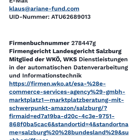
E-Mail
klaus@ariane-fund.com
UID-Nummer: ATU62689013
Firmenbuchnummer
278447g
Firmengericht Landesgericht Salzburg
Mitglied der WKÖ, WKS
Dienstleistungen
in der automatischen Datenverarbeitung
und Informationstechnik
https://firmen.wko.at/esa-%28e-
commerce-services-agency%29-gmbh-
marktplatz1—marktplatzberatung-mit-
schwerpunkt-amazon/salzburg/?
firmaid=ed7a19ba-d20c-4c3e-9751-
868f0ba5cac6&standortid=4&standortna
me=salzburg%20%28bundesland%29&su