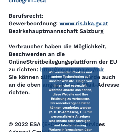
chbegriff=esa
Berufsrecht:
Gewerbeordnung:
www.ris.bka.gv.at
Bezirkshauptmannschaft Salzburg
Verbraucher haben die Möglichkeit,
Beschwerden an die
OnlineStreitbeilegungsplattform der EU
zu richten:
http://ec.europa.eu/odr
Wir verwenden Cookies und
Sie können allfällige Beschwerde auch
andere Technologien auf
unserer Website. Einige von
an die oben angegebene E-Mail-Adresse
ihnen sind essenziell,
während andere uns helfen,
richten.
diese Website und Ihre
Erfahrung zu verbessern.
Personenbezogene Daten
können verarbeitet werden
(z. B. IP-Adressen), z. B. für
personalisierte Anzeigen
und Inhalte oder Anzeigen-
© 2022 ESA (E-Commerce Services
und Inhaltsmessung.
Weitere Informationen über
Agency) GmbH